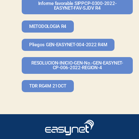
Informe favorable SIPPCP-0300-2022-
EASYNET-FAV-SJDV R4
METODOLOGIA R4
Pliegos GEN-EASYNET-004-2022 R4M
RESOLUCION-INICIO-GEN-No.-GEN-EASYNET-
CP-006-2022-REGION-4
TDR RG4M 21OCT